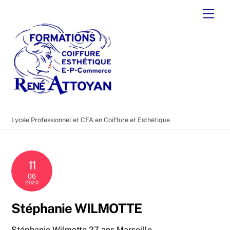
Skip
Men
to
content
Lycée Professionnel et CFA en Coiffure et Esthétique
11
06
2020
Stéphanie WILMOTTE
Stéphanie Wilmotte 27 ans Marseille